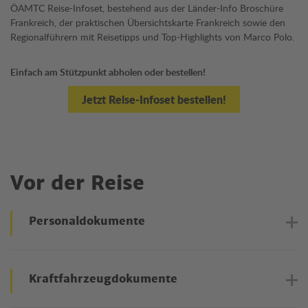
ÖAMTC Reise-Infoset, bestehend aus der Länder-Info Broschüre
Frankreich, der praktischen Übersichtskarte Frankreich sowie den
Regionalführern mit Reisetipps und Top-Highlights von Marco Polo.
Einfach am Stützpunkt abholen oder bestellen!
Jetzt Reise-Infoset bestellen!
Vor der Reise
Personaldokumente
Reisedokumente
Kraftfahrzeugdokumente
Reisende, auch Minderjährige, benötigen für die Dauer des
Aufenthaltes einen gültigen Reisepass oder Personalausweis.