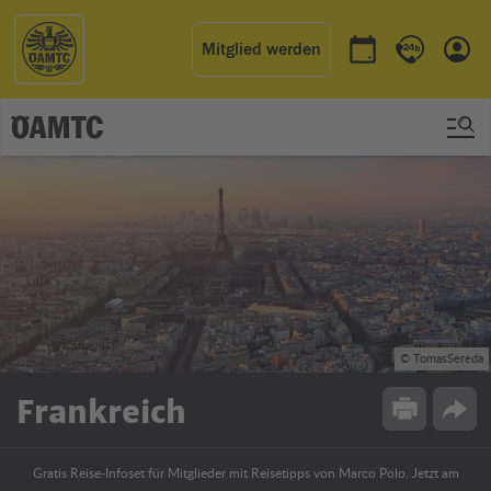
Mitglied werden
Termin buchen
Kontakt & 
Einl
© TomasSereda
Frankreich
Drucken
Opti
Gratis Reise-Infoset für Mitglieder mit Reisetipps von Marco Polo. Jetzt am