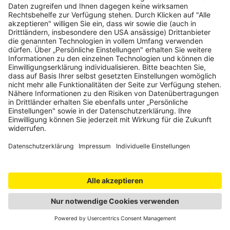
Passstraßen
Weiter
Camping
Weniger
anzeigen
Gespeicherte Routen
Noch keine gespeicherten Routen
Route mit Klick auf Stern speichern
Jetzt gratis anmelden
und von vielen Vorteilen profitieren