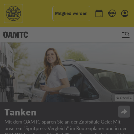
Mitglied werden
Termin buchen
Kontakt & 
Einl
© ÖAMTC
Tanken
Opti
Mit dem ÖAMTC sparen Sie an der Zapfsäule Geld: Mit
unserem "Spritpreis-Vergleich" im Routenplaner und in der