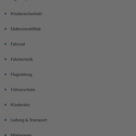
Termin jetzt online vereinbaren.
Kindersicherheit
Elektromobilität
Fahrrad
Fahrtechnik
Flugrettung
Führerschein
Kindersitz
Ladung & Transport
Mietwagen