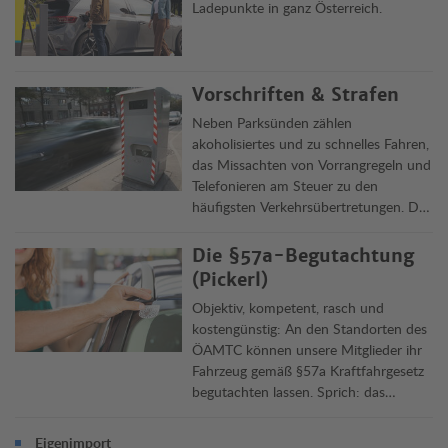
Ladepunkte in ganz Österreich.
Vorschriften & Strafen
Neben Parksünden zählen
akoholisiertes und zu schnelles Fahren,
das Missachten von Vorrangregeln und
Telefonieren am Steuer zu den
häufigsten Verkehrsübertretungen. Die
Clubjuristen informieren über Delikte,
Vorschriften und ihre Rechtsfolgen in
Die §57a-Begutachtung
Österreich und im Ausland.
(Pickerl)
Objektiv, kompetent, rasch und
kostengünstig: An den Standorten des
ÖAMTC können unsere Mitglieder ihr
Fahrzeug gemäß §57a Kraftfahrgesetz
begutachten lassen. Sprich: das
„Pickerl“ machen lassen. Die
Überprüfung dauert rund 45 Minuten,
Eigenimport