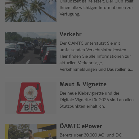
Urlaubszeit ist Reisezeit. Der Club stellt
Ihnen alle wichtigen Informationen zur
Verfügung.
Verkehr
Der ÖAMTC unterstützt Sie mit
umfassenden Verkehrsinfodiensten.
Hier finden Sie alle Informationen zur
aktuellen Verkehrslage,
Verkehrsmeldungen und Baustellen auf
Österreichs Straßen übersichtlich auf
einen Blick.
Maut & Vignette
Die neue Klebevignette und die
Digitale Vignette für 2026 sind an allen
Stützpunkten erhältlich.
ÖAMTC ePower
Bereits über 30.000 AC- und DC-