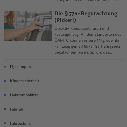
Clubjuristen informieren über Delikte,
Vorschriften und ihre Rechtsfolgen in
Die §57a-Begutachtung
Österreich und im Ausland.
(Pickerl)
Objektiv, kompetent, rasch und
kostengünstig: An den Standorten des
ÖAMTC können unsere Mitglieder ihr
Fahrzeug gemäß §57a Kraftfahrgesetz
begutachten lassen. Sprich: das
„Pickerl“ machen lassen. Die
Überprüfung dauert rund 45 Minuten,
Eigenimport
Termin jetzt online vereinbaren.
Kindersicherheit
Elektromobilität
Fahrrad
Fahrtechnik