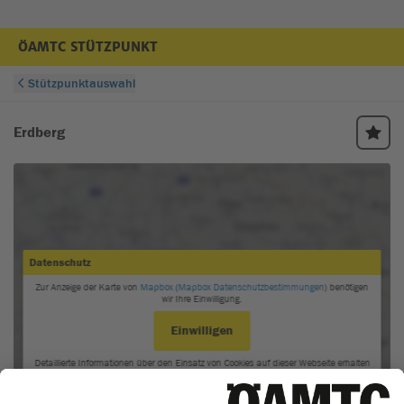
ÖAMTC STÜTZPUNKT