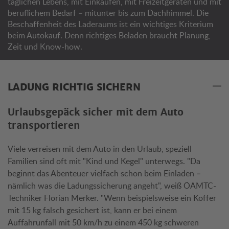
täglichen Lebens, mit Einkäufen, mit Freizeitgeräten und mit
beruflichem Bedarf – mitunter bis zum Dachhimmel. Die
Beschaffenheit des Laderaums ist ein wichtiges Kriterium
beim Autokauf. Denn richtiges Beladen braucht Planung,
Zeit und Know-how.
LADUNG RICHTIG SICHERN
Urlaubsgepäck sicher mit dem Auto
transportieren
Viele verreisen mit dem Auto in den Urlaub, speziell
Familien sind oft mit "Kind und Kegel" unterwegs. "Da
beginnt das Abenteuer vielfach schon beim Einladen –
nämlich was die Ladungssicherung angeht", weiß ÖAMTC-
Techniker Florian Merker. "Wenn beispielsweise ein Koffer
mit 15 kg falsch gesichert ist, kann er bei einem
Auffahrunfall mit 50 km/h zu einem 450 kg schweren