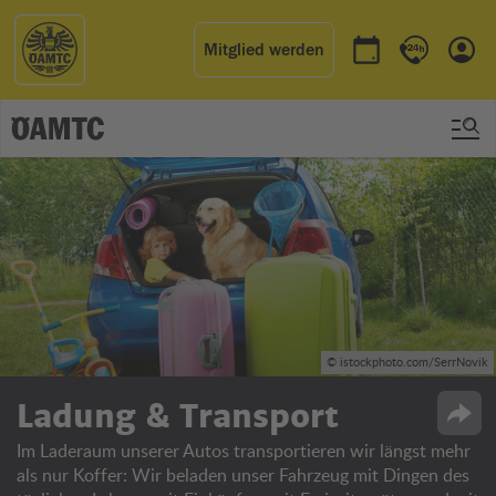
Mitglied werden
Termin buchen
Kontakt & 
Einl
© istockphoto.com/SerrNovik
Ladung & Transport
Opti
Im Laderaum unserer Autos transportieren wir längst mehr
als nur Koffer: Wir beladen unser Fahrzeug mit Dingen des