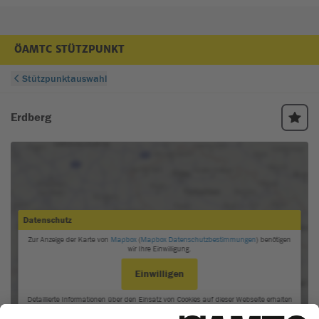
ÖAMTC STÜTZPUNKT