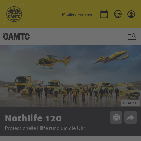
Mitglied werden
Termin buchen
Kontakt & No
Einlo
© ÖAMTC
Nothilfe 120
Drucken
Opti
Professionelle Hilfe rund um die Uhr!