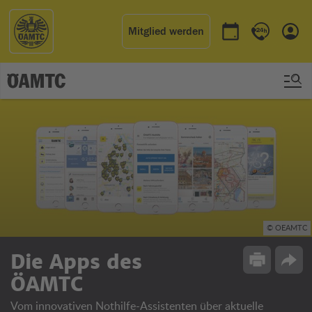
Mitglied werden
Termin buchen
Kontakt & 
Einl
© OEAMTC
Die Apps des
Drucken
Opti
ÖAMTC
Vom innovativen Nothilfe-Assistenten über aktuelle