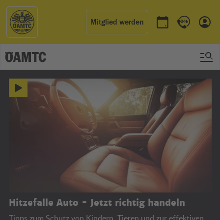
Mitglied werden
Termin buchen
Kontakt & 
Einl
ÖAMTC
Hitzefalle Auto - Jetzt richtig handeln
Tipps zum Schutz von Kindern, Tieren und zur effektiven