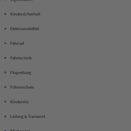
Termin jetzt online vereinbaren.
Kindersicherheit
Elektromobilität
Fahrrad
Fahrtechnik
Flugrettung
Führerschein
Kindersitz
Ladung & Transport
Mietwagen