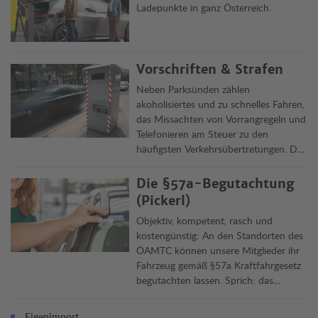
Ladepunkte in ganz Österreich.
Vorschriften & Strafen
Neben Parksünden zählen
akoholisiertes und zu schnelles Fahren,
das Missachten von Vorrangregeln und
Telefonieren am Steuer zu den
häufigsten Verkehrsübertretungen. Die
Clubjuristen informieren über Delikte,
Vorschriften und ihre Rechtsfolgen in
Die §57a-Begutachtung
Österreich und im Ausland.
(Pickerl)
Objektiv, kompetent, rasch und
kostengünstig: An den Standorten des
ÖAMTC können unsere Mitglieder ihr
Fahrzeug gemäß §57a Kraftfahrgesetz
begutachten lassen. Sprich: das
„Pickerl“ machen lassen. Die
Überprüfung dauert rund 45 Minuten,
Eigenimport