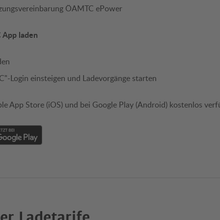
utzungsvereinbarung ÖAMTC ePower
C App laden
den
-Login einsteigen und Ladevorgänge starten
e App Store (iOS) und bei Google Play
(Android) kostenlos verf
r Ladetarife