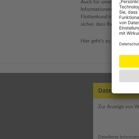
Auch für unsere Firmenku
Informationen zu den Mögl
Flottenkund:innen finden 
sicher, dass Ihre Mitarbei
Hier geht’s zu
ÖAMTC ePow
Datenschutz
Zur Anzeige von W
Detaillierte Informat