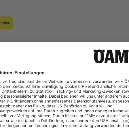
rvice
svereinbarung für ÖAMTC ePower
.
gebot und Produkt der ÖAMTC Verbandsbetriebe GmbH.
ormation für Firmenkund:innen