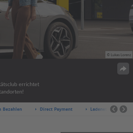
© Lukas Lorenz
Opti
ätsclub errichtet
tandorten!
h Bezahlen
Direct Payment
Ladenetz
FA