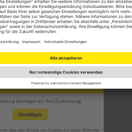
nd:innen bietet ÖAMTC ePower zusätzliche Funktionen und Ver
ichkeiten im Lade- und Abrechnungsprozess sowie spezielle Hin
Sie gesammelt auf unserer ÖAMTC ePower.Business Website. So 
ter:innen und Ihr Fuhrpark optimal mit ÖAMTC ePower ausgestatt
er.Business
erbung benötigen wir Ihre Zustimmung.
Einwilligen
ionen über den Einsatz von Cookies auf dieser Webseite