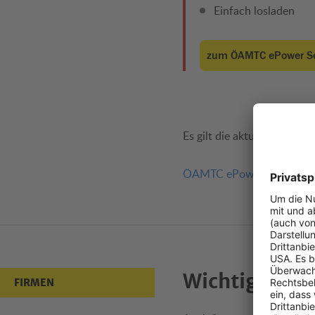
Einfach losladen
zum ÖAMTC ePower Se
Es gilt die aktuelle
Nutzung
ÖAMTC ePower ist ein An
Wichtige Inf
FIRMEN