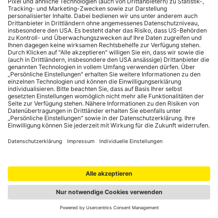
ÖAMTC Verbandsbetriebe GmbH von der Ausübung des
Widerrufsrechts hinsichtlich dieser Nutzungsvereinbarung
unterrichten, bereits erbrachten Ladedienstleistungen im Vergleich
zum Gesamtumfang der in der Nutzungsvereinbarung
vorgesehenen Ladedienstleistungen entspricht.
Ein Widerruf des jeweiligen Einzelnutzungsvertrages ist gemäß §18,
Abs. 1, lit. 10 des Fern- und Auswärtsgeschäft-Gesetzes
(nachfolgend als „FAGG“ bezeichnet) nicht möglich.
(3) Muster-Widerrufsformular (Anhang 1, Teil B zum FAGG):
Gerne können Sie für den Widerruf auch unser Muster-
Widerrufsformular verwenden.
Wenn Sie den Vertrag widerrufen wollen, dann füllen Sie bitte
dieses Formular aus und senden Sie es zurück an die
ÖAMTC Verbandsbetriebe GmbH