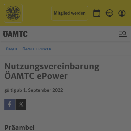
Mitglied werden
Termin buchen
Kontakt & 
Einl
ÖAMTC
ÖAMTC EPOWER
Nutzungsvereinbarung
ÖAMTC ePower
gültig ab 1. September 2022
Auf Facebook teilen (öffnet in neuem Fenster)
Auf X teilen (öffnet in neuem Fenster)
Präambel