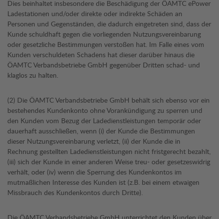
Dies beinhaltet insbesondere die Beschädigung der ÖAMTC ePower
Ladestationen und/oder direkte oder indirekte Schäden an
Personen und Gegenständen, die dadurch eingetreten sind, dass der
Kunde schuldhaft gegen die vorliegenden Nutzungsvereinbarung
oder gesetzliche Bestimmungen verstoßen hat. Im Falle eines vom
Kunden verschuldeten Schadens hat dieser darüber hinaus die
ÖAMTC Verbandsbetriebe GmbH gegenüber Dritten schad- und
klaglos zu halten.
(2) Die ÖAMTC Verbandsbetriebe GmbH behält sich ebenso vor ein
bestehendes Kundenkonto ohne Vorankündigung zu sperren und
den Kunden vom Bezug der Ladedienstleistungen temporär oder
dauerhaft ausschließen, wenn (i) der Kunde die Bestimmungen
dieser Nutzungsvereinbarung verletzt, (ii) der Kunde die in
Rechnung gestellten Ladedienstleistungen nicht fristgerecht bezahlt,
(iii) sich der Kunde in einer anderen Weise treu- oder gesetzeswidrig
verhält, oder (iv) wenn die Sperrung des Kundenkontos im
mutmaßlichen Interesse des Kunden ist (z.B. bei einem etwaigen
Missbrauch des Kundenkontos durch Dritte).
Die ÖAMTC Verbandsbetriebe GmbH unterrichtet den Kunden über