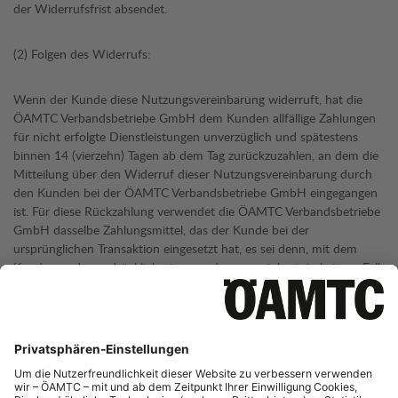
der Widerrufsfrist absendet.
(2) Folgen des Widerrufs:
Wenn der Kunde diese Nutzungsvereinbarung widerruft, hat die
ÖAMTC Verbandsbetriebe GmbH dem Kunden allfällige Zahlungen
für nicht erfolgte Dienstleistungen unverzüglich und spätestens
binnen 14 (vierzehn) Tagen ab dem Tag zurückzuzahlen, an dem die
Mitteilung über den Widerruf dieser Nutzungsvereinbarung durch
den Kunden bei der ÖAMTC Verbandsbetriebe GmbH eingegangen
ist. Für diese Rückzahlung verwendet die ÖAMTC Verbandsbetriebe
GmbH dasselbe Zahlungsmittel, das der Kunde bei der
ursprünglichen Transaktion eingesetzt hat, es sei denn, mit dem
Kunde wurde ausdrücklich etwas anderes vereinbart; in keinem Fall
werden dem Kunden wegen dieser Rückzahlung Entgelte berechnet.
Hat der Kunde verlangt, dass die Ladedienstleistungen während der
Widerrufsfrist beginnen sollen, so hat der Kunde der ÖAMTC
Verbandsbetriebe GmbH einen angemessenen Betrag zu zahlen, der
dem Anteil der bis zu dem Zeitpunkt, zu dem der Kunden die