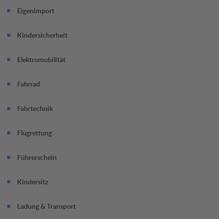
Überprüfung dauert rund 45 Minuten,
Eigenimport
Termin jetzt online vereinbaren.
Kindersicherheit
Elektromobilität
Fahrrad
Fahrtechnik
Flugrettung
Führerschein
Kindersitz
Ladung & Transport