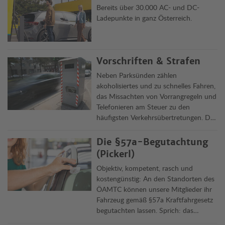
Bereits über 30.000 AC- und DC-
Ladepunkte in ganz Österreich.
Vorschriften & Strafen
Neben Parksünden zählen
akoholisiertes und zu schnelles Fahren,
das Missachten von Vorrangregeln und
Telefonieren am Steuer zu den
häufigsten Verkehrsübertretungen. Die
Clubjuristen informieren über Delikte,
Vorschriften und ihre Rechtsfolgen in
Die §57a-Begutachtung
Österreich und im Ausland.
(Pickerl)
Objektiv, kompetent, rasch und
kostengünstig: An den Standorten des
ÖAMTC können unsere Mitglieder ihr
Fahrzeug gemäß §57a Kraftfahrgesetz
begutachten lassen. Sprich: das
„Pickerl“ machen lassen. Die