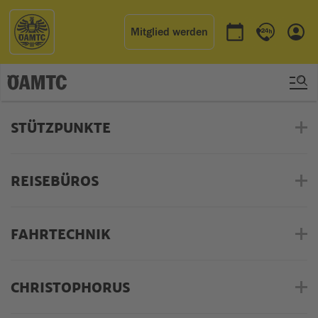
Mitglied werden
Termin buchen
Kontakt & 
Einl
Oberösterreich
STÜTZPUNKTE
REISEBÜROS
FAHRTECHNIK
CHRISTOPHORUS