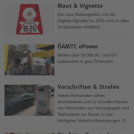
einen Blick.
Maut & Vignette
Die neue Klebevignette und die
Digitale Vignette für 2026 sind an allen
Stützpunkten erhältlich.
ÖAMTC ePower
Bereits über 30.000 AC- und DC-
Ladepunkte in ganz Österreich.
Vorschriften & Strafen
Neben Parksünden zählen
akoholisiertes und zu schnelles Fahren,
das Missachten von Vorrangregeln und
Telefonieren am Steuer zu den
häufigsten Verkehrsübertretungen. Die
Clubjuristen informieren über Delikte,
Vorschriften und ihre Rechtsfolgen in