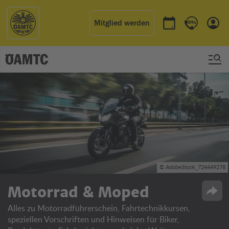
Mitglied werden
Termin buchen
Kontakt & 
Einl
© AdobeStock_724449278
Motorrad & Moped
Opti
Alles zu Motorradführerschein, Fahrtechnikkursen,
speziellen Vorschriften und Hinweisen für Biker,