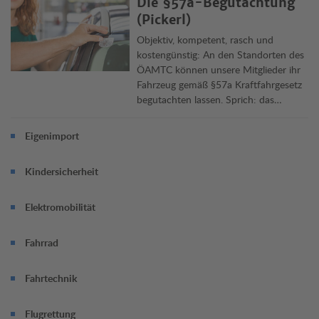
Die §57a-Begutachtung
Österreich und im Ausland.
(Pickerl)
Objektiv, kompetent, rasch und
kostengünstig: An den Standorten des
ÖAMTC können unsere Mitglieder ihr
Fahrzeug gemäß §57a Kraftfahrgesetz
begutachten lassen. Sprich: das
„Pickerl“ machen lassen. Die
Überprüfung dauert rund 45 Minuten,
Eigenimport
Termin jetzt online vereinbaren.
Kindersicherheit
Elektromobilität
Fahrrad
Fahrtechnik
Flugrettung