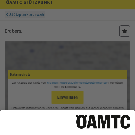
ÖAMTC STÜTZPUNKT