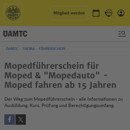
Mitglied werden
Termin buchen
Kontakt & 
Einl
ÖAMTC
THEMA
FÜHRERSCHEIN
Mopedführerschein für
Moped & "Mopedauto" -
Moped fahren ab 15 Jahren
Der Weg zum Mopedführerschein - alle Informationen zu
Ausbildung, Kurs, Prüfung und Berechtigungsumfang.
Auf Facebook teilen (öffnet in neuem Fenster)
Auf X teilen (öffnet in neuem Fenster)