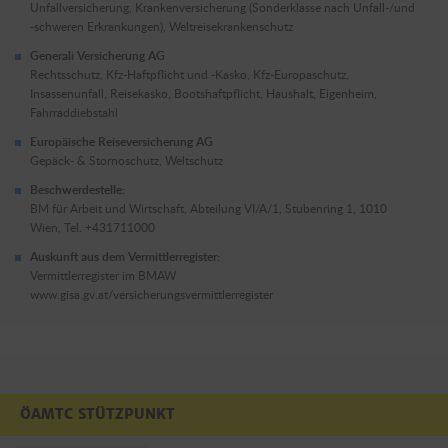
Unfallversicherung, Krankenversicherung (Sonderklasse nach Unfall-/und
-schweren Erkrankungen), Weltreisekrankenschutz
Generali Versicherung AG
Rechtsschutz, Kfz-Haftpflicht und -Kasko, Kfz-Europaschutz,
Insassenunfall, Reisekasko, Bootshaftpflicht, Haushalt, Eigenheim,
Fahrraddiebstahl
Europäische Reiseversicherung AG
Gepäck- & Stornoschutz, Weltschutz
Beschwerdestelle:
BM für Arbeit und Wirtschaft, Abteilung VI/A/1, Stubenring 1, 1010
Wien, Tel. +431711000
Auskunft aus dem Vermittlerregister:
Vermittlerregister im BMAW
www.gisa.gv.at/versicherungsvermittlerregister
ÖAMTC STÜTZPUNKT