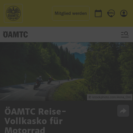
Mitglied werden
Termin buchen
Kontakt & 
Einl
© istockphoto.com/Anna_Om
ÖAMTC Reise-
Opti
Vollkasko für
Motorrad