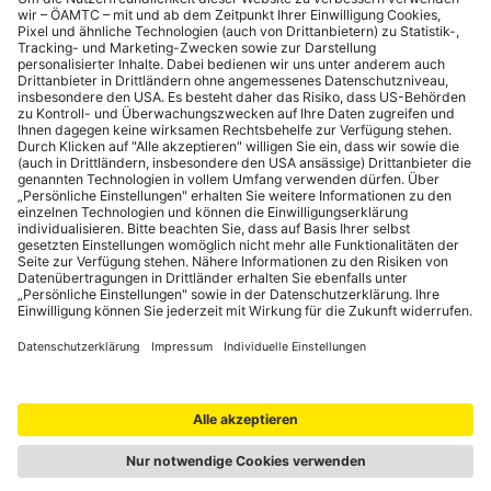
KUNDENINFORMATION
Schließen
Versicherungsvermittler:
ÖAMTC-Betriebe GmbH
1030 Wien,
Baumgasse 129
Fb-Nr.: 96287z
GISA-Zahl: 23409217
Leasingunternehmen:
Raiffeisen-Leasing GmbH
Diese vermittelt als
Versicherungsagent
einander nicht konkurrierende Produkte
folgender Versicherungsgesellschaften: