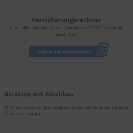
Kfz-Besichtigung). Die Dauer beträgt je nach Wunsch 10 bis max.
Auf einem Schiff / einer Fähre bis zur Beendigung der Kfz-
31 Tage. Versicherungsende: Automatisch mit Ablauf der
Verladung innerhalb Europas (bzw. während der Schiffsreise,
Versicherungsdauer.
Versicherungsrechner
wenn beide Verladeorte im Geltungsbereich liegen).
Jetzt online berechnen & Versicherung am ÖAMTC Stützpunkt
abschließen
Prämie online berechnen
Beratung und Abschluss
An Ihrem
Stützpunkt
(bei kleineren Stützpunkten bitte um vorherige
Terminvereinbarung).