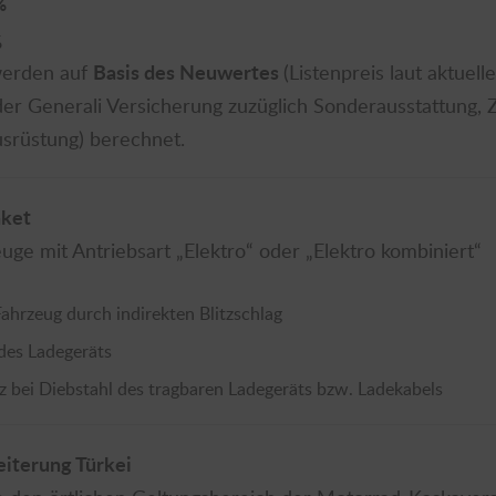
%
%
Basis des Neuwertes
werden auf
(Listenpreis laut aktuelle
der Generali Versicherung zuzüglich Sonderausstattung,
usrüstung) berechnet.
aket
euge mit Antriebsart „Elektro“ oder „Elektro kombiniert“
hrzeug durch indirekten Blitzschlag
des Ladegeräts
 bei Diebstahl des tragbaren Ladegeräts bzw. Ladekabels
iterung Türkei