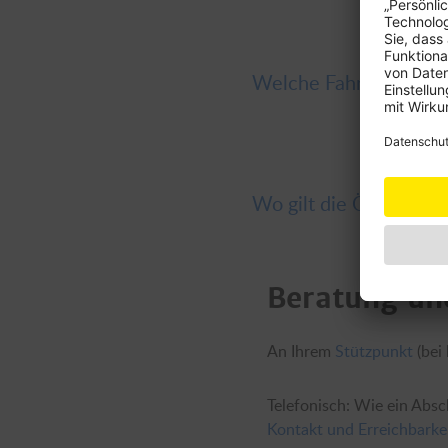
Welche Fahrzeuge kön
Bis zu 10 Jahre alte einspu
Besichtigung beim ÖAMTC.
Wo gilt die ÖAMTC M
Europa im geographischen
Spitzbergen, Azoren, Made
Beratung un
Auch auf Fähren, wenn di
An Ihrem
Stützpunkt
(bei
Telefonisch: Wie ein Absch
Kontakt und Erreichbarke