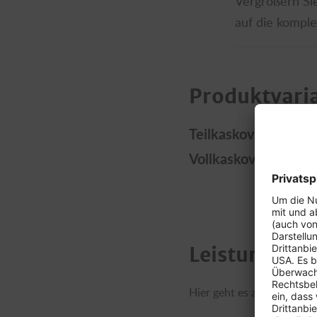
Vergrößern Si
auf die komplet
Produktvari
Teilkaskoversicheru
Vollkaskoversicherun
Leistungen i
Hier geht es zur
detaillie