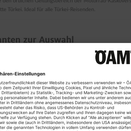
e den örtlichen Geltungsbereich der Motorrad-Kaskover
te Türkei. Ideal für alle Türkei-Reisenden.
anten zur Auswahl
ng (Elementarkasko)
g (Kollisionskasko)
m Detail
rten Leistungs-Übersicht.