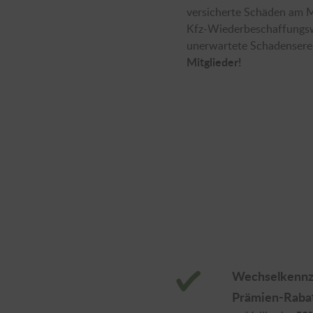
versicherte Schäden am M
Kfz-Wiederbeschaffungswe
unerwartete Schadenserei
Mitglieder!
Wechselkennz
Prämien-Raba