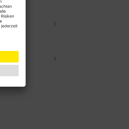
ch erfolgter Kfz-
nd Russlands, Grönland,
ie asiatische Türkei.