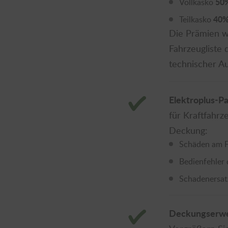
50
Vollkasko
40
Teilkasko
Die Prämien 
Fahrzeugliste 
technischer A
Elektroplus-P
für Kraftfahrz
Deckung:
Schäden am Fa
Bedienfehler 
Schadenersatz
Deckungserwe