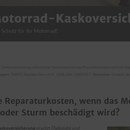
otorrad-Kaskoversic
-Schutz für Ihr Motorrad!
askoversicherung inklusive der Kaskoversicherungs-Produktbausteine wird wie folgt
sagent:
ÖAMTC Betriebe Ges.m.b.H., GISA-Zahl: 23409217 |
Versicherer:
Generali Ve
ie Reparaturkosten, wenn das M
 oder Sturm beschädigt wird?
skoversicherung
ersetzt Diebstahl und