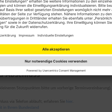
nen versichert werden?
rige Kleinkrafträder (Motorfahrräder, Mopeds) und Motorräder na
otorrad-Kaskoversicherung?
 Sinn (inkl. Republik Zypern und europäischer Teil der Türkei u
ira, Kanarische Inseln). In den nicht versicherten Bereich fällt d
d Abschluss
e Verlade-Orte im Geltungsbereich liegen.
 kleineren Stützpunkten bitte um vorherige Terminvereinbarung).
luss via Telefon abläuft, erfahren Sie
hier
.
it in Ihrem Bundesland