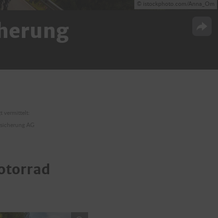
© istockphoto.com/Anna_Om
herung
Opti
 vermittelt:
rsicherung AG
otorrad