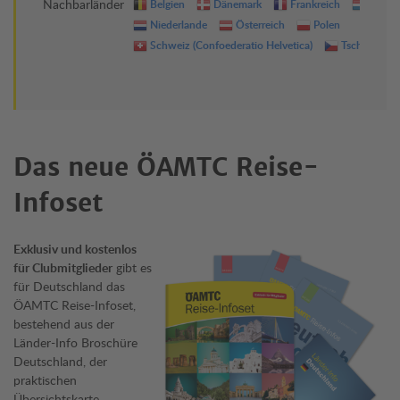
Nachbarländer
Belgien
Dänemark
Frankreich
Luxem
Niederlande
Österreich
Polen
Schweiz (Confoederatio Helvetica)
Tschechien
Das neue ÖAMTC Reise-
Infoset
Exklusiv und kostenlos
für Clubmitglieder
gibt es
für Deutschland das
ÖAMTC Reise-Infoset,
bestehend aus der
Länder-Info Broschüre
Deutschland, der
praktischen
Übersichtskarte