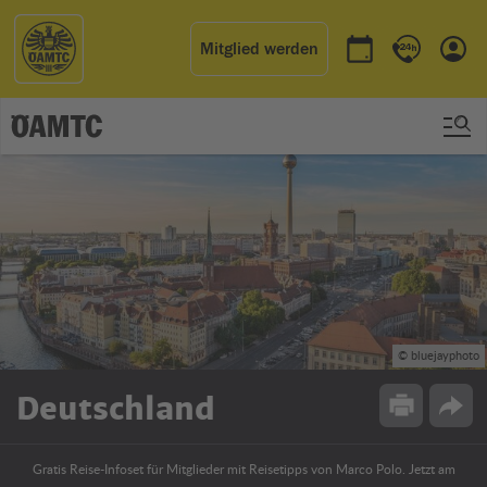
Mitglied werden
Termin buchen
Kontakt & 
Einl
© bluejayphoto
Deutschland
Drucken
Opti
Gratis Reise-Infoset für Mitglieder mit Reisetipps von Marco Polo. Jetzt am