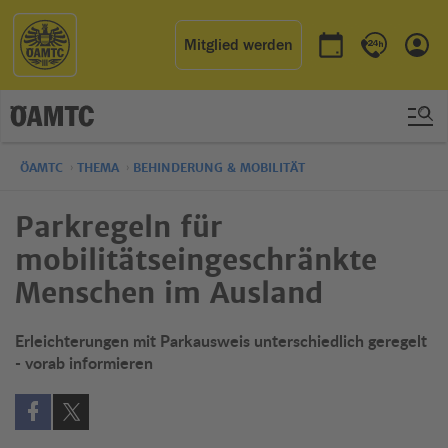
Mitglied werden
Termin buchen
Kontakt & 
Einl
ÖAMTC
THEMA
BEHINDERUNG & MOBILITÄT
Parkregeln für
mobilitätseingeschränkte
Menschen im Ausland
Erleichterungen mit Parkausweis unterschiedlich geregelt
- vorab informieren
Auf Facebook teilen (öffnet in neuem Fenster)
Auf X teilen (öffnet in neuem Fenster)