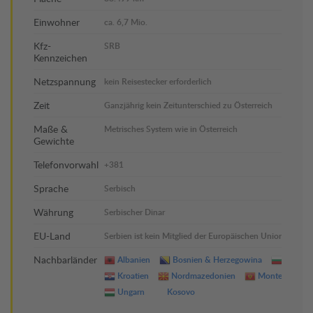
Einwohner
ca. 6,7 Mio.
Kfz-
SRB
Kennzeichen
Netzspannung
kein Reisestecker erforderlich
Zeit
Ganzjährig kein Zeitunterschied zu Österreich
Maße &
Metrisches System wie in Österreich
Gewichte
Telefonvorwahl
+381
Sprache
Serbisch
Währung
Serbischer Dinar
EU-Land
Serbien ist kein Mitglied der Europäischen Union
Nachbarländer
Albanien
Bosnien & Herzegowina
Bulgari
Kroatien
Nordmazedonien
Montenegro
Ungarn
Kosovo