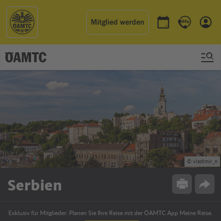
Mitglied werden
Termin buchen
Kontakt & 
Einl
© vladimir_n
Serbien
Drucken
Opti
Exklusiv für Mitglieder: Planen Sie Ihre Reise mit der ÖAMTC App Meine Reise.