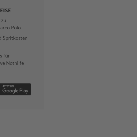
EISE
s zu
arco Polo
d Spritkosten
s für
ive Nothilfe