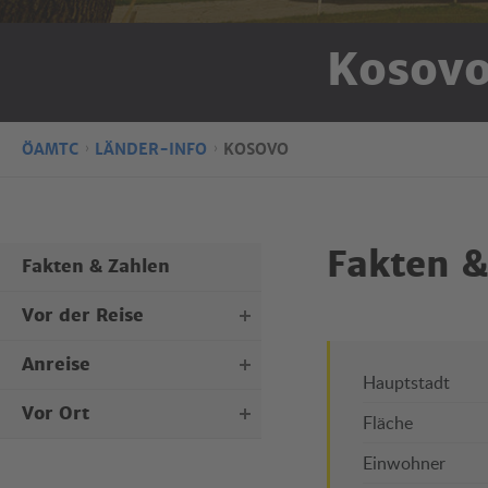
Kosov
ÖAMTC
LÄNDER-INFO
KOSOVO
Fakten &
Fakten & Zahlen
Vor der Reise
Anreise
Personaldokumente
Hauptstadt
Kraftfahrzeugdokumente
Vor Ort
Mit dem Auto
Fläche
Reisegepäck
Mit dem Flugzeug
Einwohner
Wetter
Sicherheitslage
Öffentliche Verkehrsmittel