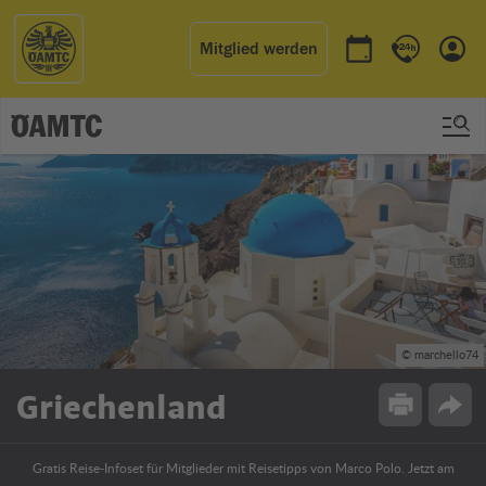
Mitglied werden
Termin buchen
Kontakt & 
Einl
© marchello74
Griechenland
Drucken
Opti
Gratis Reise-Infoset für Mitglieder mit Reisetipps von Marco Polo. Jetzt am