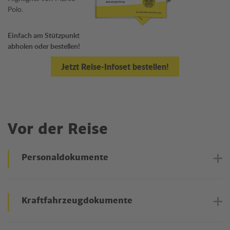
Polo.
Einfach am Stützpunkt
abholen oder bestellen!
Jetzt Reise-Infoset bestellen!
Vor der Reise
Personaldokumente
Reisedokumente
Kraftfahrzeugdokumente
Reisende, auch Minderjährige, benötigen einen gültigen
Reisepass oder Personalausweis.
Österreichischer Führerschein, Zulassungsschein und bei Bedarf