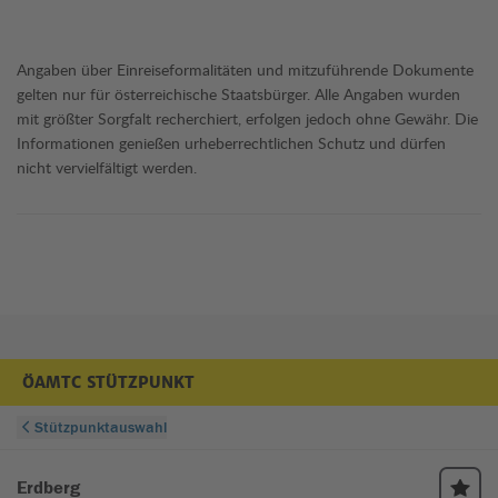
Reisende
Angaben über Einreiseformalitäten und mitzuführende Dokumente
Promillegrenze
gelten nur für österreichische Staatsbürger. Alle Angaben wurden
0,5 Promille
mit größter Sorgfalt recherchiert, erfolgen jedoch ohne Gewähr. Die
0,0 Promille für Personen, die den Führerschein noch keine
Informationen genießen urheberrechtlichen Schutz und dürfen
2 Jahre besitzen oder beim Lenken eines Motorrads.
nicht vervielfältigt werden.
Rund ums Fahrrad und E-Scooter
Es besteht keine Helmpflicht für Radfahrer.
E-Scooter:
Informationen zur Verwendung von E-Scootern sind
im Artikel
E-Scooter im Ausland
zu finden.
Verkehrsstrafen
ÖAMTC STÜTZPUNKT
Die Polizei ist nicht berechtigt, Verkehrsstrafen an Ort und
Stelle einzuheben. Wird die Strafe innerhalb von 10 Tagen ab
Zustellung des Bußgeldbescheides bezahlt, reduziert sich die
Höhe um 50 %.