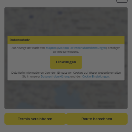
Achtung:
Für bestimmte Verkehrsdelikte sieht die griechische
Straßenverkehrsordnung zusätzlich zum Bußgeld sogar den
Entzug des Führerscheins, der Zulassung und der Kennzeichen
vor. Bei der Entfernung des Kennzeichens spielt es keine Rolle,
ob das Fahrzeug in Griechenland oder im Ausland zugelassen
ist. Nicht betroffen sind hingegen Firmenfahrzeuge (Miete oder
Leasing) sowie öffentliche Fahrzeuge.
Bei Verstößen gegen Fahrverbote, beim Drängeln, Verwendung
der Hupe (ausgenommen zur Vermeidung eines Unfalls) und
der unerlaubten Verwendung von Parkplätzen für Personen mit
Behinderung kann dies für 10 Tage erfolgen. Beim unerlaubten
Links- oder Rechtsabbiegen sowie Wenden, Nichtbeachtung
einer Stopptafel, Missachtung der vorgeschriebenen
Fahrtrichtung oder Verstößen gegen Überholverbote drohen 20
Tage Führerscheinentzug. Fahrer, die die Gurt- bzw. Helmpflicht
für Motorradfahrer (inkl. Beifahrer) missachten, müssen mit
einem Führerscheinentzug von 60 Tagen rechnen.
Winterausrüstung