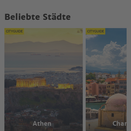
Innerhalb geschlossener Ortschaften:
Beliebte Städte
Fahrzeuge über 7,5 m Länge und Caravans dürfen maximal
24 Stunden am selben Ort parken.
CITYGUIDE
CITYGUIDE
Fahrzeuge bis 7,5 m Länge dürfen uneingeschränkt parken,
sofern die örtlichen Parkverbote beachtet werden.
Auch an Stränden innerhalb geschlossener
Ortschaften gelten dieselben Regeln.
Außerhalb geschlossener Ortschaften:
Das Parken ist nur auf dafür vorgesehenen Flächen oder
an Straßenrändern erlaubt. Es gibt keine Zeitbeschränkung.
Lokale Parkverbote sind zu beachten.
Diese Regel gilt für alle Straßenfahrzeuge, nicht nur für
Wohnmobile.
Athen
Chani
Auch an Stränden, an Waldrändern und bei archäologischen