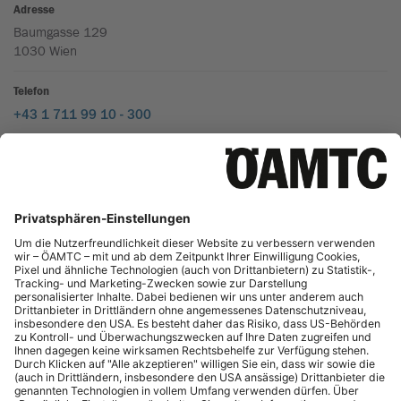
Winterreifen
: Es besteht keine generelle Winterreifenpflicht.
Schneeketten
dürfen nur verwendet werden, wenn die Straßen
schnee- oder eisbedeckt sind oder wenn es durch Behörden
vorgeschrieben wird. Die Höchstgeschwindigkeit beträgt 50
km/h.
Spikereifen
sind in Griechenland nicht üblich.
Zusätzliche Infos
Kreisverkehr:
Wenn nicht anders beschildert, haben die in
den Kreisverkehr einfahrenden Fahrzeuge Vorrang. Immer
öfters haben jedoch die Fahrzeuge im Kreisverkehr Vorrang
gegenüber den einfahrenden Fahrzeugen.
Rauchverbot:
Wenn Kinder unter 12 Jahren mitfahren, gilt
im Fahrzeug Rauchverbot.
Fahrrad-Heckträger:
Wird ein Heckträger verwendet, der
das Kennzeichen verdeckt, kann entweder das "normale"
hintere Kennzeichen umgesteckt oder eine rote
Kennzeichentafel mit int. Unterscheidungskennzeichen
verwendet werden. Mehr Infos zu
Fahrradträgern fürs Auto