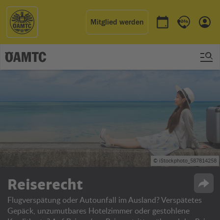
Mitglied werden
Termin buchen
Kontakt & 
Einl
© iStockphoto_587814258
Reiserecht
Opti
Flugverspätung oder Autounfall im Ausland? Verspätetes
Gepäck, unzumutbares Hotelzimmer oder gestohlene