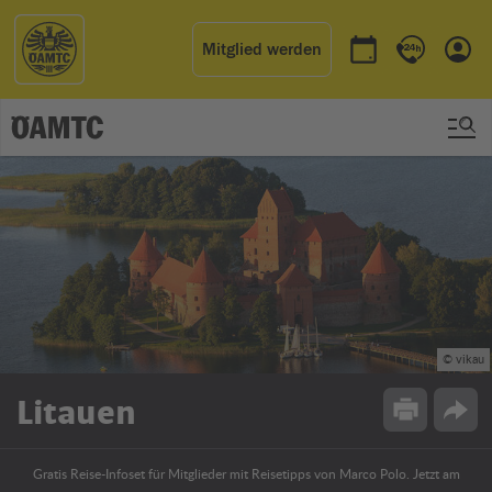
Mitglied werden
Termin buchen
Kontakt & 
Einl
© vikau
Litauen
Drucken
Opti
Gratis Reise-Infoset für Mitglieder mit Reisetipps von Marco Polo. Jetzt am