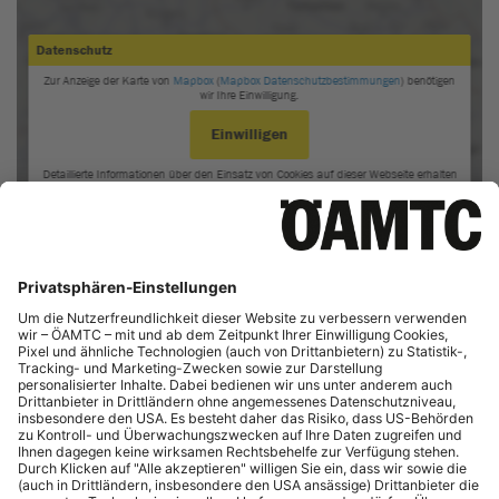
Schneeketten:
Schneeketten dürfen grundsätzlich nur auf
schneebedeckten Straßen benutzt werden.
Spikereifen:
Die Verwendung ist vom 1. November bis 9. April
erlaubt. Fahrzeuge mit Spikereifen msollten einen Aufkleber am
Heck des Fahrzeuges angebracht haben.
Zusätzliche Infos
Alkoholika
: Offene Alkoholika dürfen nicht im Fahrzeug
transportiert werden. Geschlossene Behältnisse müssen im
Kofferraum befördert werden.
Ampelschaltung:
Bei Gelb darf nicht mehr über die Ampel
gefahren werden.
Vorfahrtsregel:
Straßenbahnen und Linienbusse und
Trolleybusse haben beim Verlassen der Haltestelle Vorrang.
Unfall:
Im Falle eines Unfalls ist es unbedingt notwendig, die
Polizei zu verständigen.
ÖAMTC Rechts-Tipp bei Strafen
Wenn möglich, sollten Strafen gleich vor Ort bezahlt