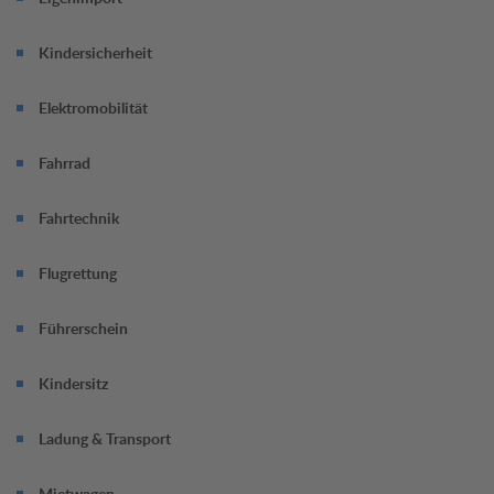
Termin jetzt online vereinbaren.
Kindersicherheit
Elektromobilität
Fahrrad
Fahrtechnik
Flugrettung
Führerschein
Kindersitz
Ladung & Transport
Mietwagen