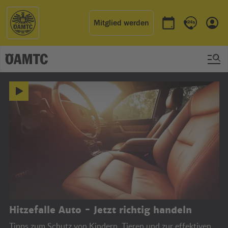
Mitglied werden
Termin buchen
Kontakt & 
Einl
ÖAMTC
Hitzefalle Auto - Jetzt richtig handeln
Tipps zum Schutz von Kindern, Tieren und zur effektiven