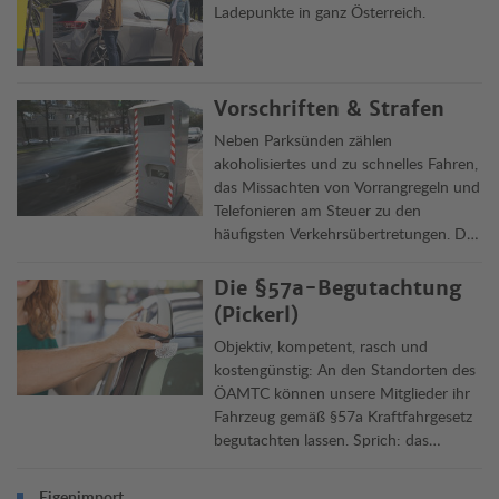
Ladepunkte in ganz Österreich.
Vorschriften & Strafen
Neben Parksünden zählen
akoholisiertes und zu schnelles Fahren,
das Missachten von Vorrangregeln und
Telefonieren am Steuer zu den
häufigsten Verkehrsübertretungen. Die
Clubjuristen informieren über Delikte,
Vorschriften und ihre Rechtsfolgen in
Die §57a-Begutachtung
Österreich und im Ausland.
(Pickerl)
Objektiv, kompetent, rasch und
kostengünstig: An den Standorten des
ÖAMTC können unsere Mitglieder ihr
Fahrzeug gemäß §57a Kraftfahrgesetz
begutachten lassen. Sprich: das
„Pickerl“ machen lassen. Die
Überprüfung dauert rund 45 Minuten,
Eigenimport