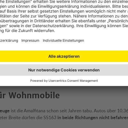
erte Informationen über den Einsatz von Cookies auf dieser Webseite
 Sie in unserer
Datenschutzerklärung
und den
Cookie-Einstellungen.
Anreisemöglichkeiten
ten möglichst so planen, dass die Sperrzeiten umgangen werden. 
mit dem Auto oder Zug bis Salerno oder Vietri sul Mare.
Von do
alfi
(Kosten ca. 15 Euro), mit Anschlussmöglichkeiten etwa nach
regelmäß
LG
). Ergänzend stehen entlang der Küstenstraße auch
ügung.
für Wohnmobile
zeuge
ist die Amalfitana schon seit Jahren tabu. Autos über 10,3
in beide Richtungen nicht befahre
ter Breite dürfen die SS163