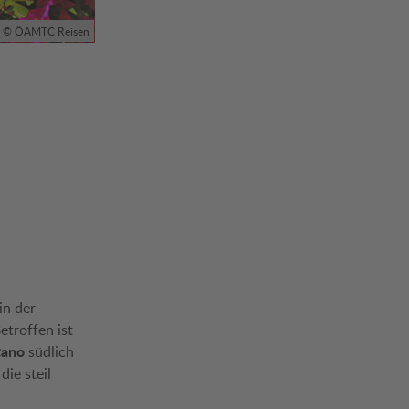
© ÖAMTC Reisen
in der
troffen ist
tano
südlich
die steil