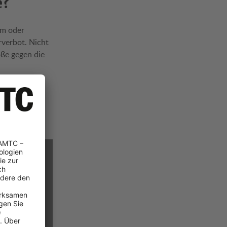
e?
em oder
hrverbot. Nicht
öße gegen die
 Abreisetag
ng
mitgeführt