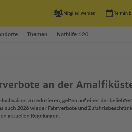
Mitglied werden
Termin 
andorte
Themen
Nothilfe 120
hrverbote an der Amalfiküst
ochsaison zu reduzieren, gelten auf einer der beliebte
ens auch 2026 wieder Fahrverbote und Zufahrtsbeschrän
 den aktuellen Regelungen.