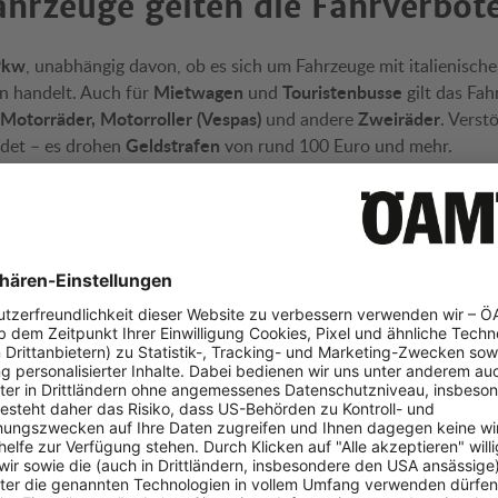
ahrzeuge gelten die Fahrverbot
 Pkw
, unabhängig davon, ob es sich um Fahrzeuge mit italienisch
Mietwagen
Touristenbusse
n handelt. Auch für
und
gilt das Fa
Motorräder, Motorroller (Vespas)
Zweiräder
und andere
. Verst
Geldstrafen
det – es drohen
von rund 100 Euro und mehr.
ft entlang der Amalfitana gebucht
An- und
haben, sind nur am
gültige Buchungsbestätigu
enommen. In diesem Fall sollte eine
nschutz
zeige von Werbung benötigen wir Ihre Zustimmung.
Einwilligen