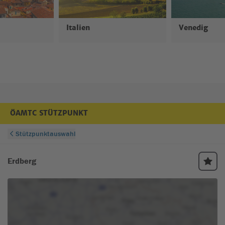
- Nur Rabatte, kein
Auswahlmöglichkeiten
kostenlosen Eintrit
❌
Nachteile
- Außer Dom-Terrasse
- Pass muss vor Or
Italien
Venedig
nur Rabatte und keine
abgeholt werden
kostenlosen Eintritte
Mehr Infos
www.milanocard.de/
www.themilanpass
ÖAMTC STÜTZPUNKT