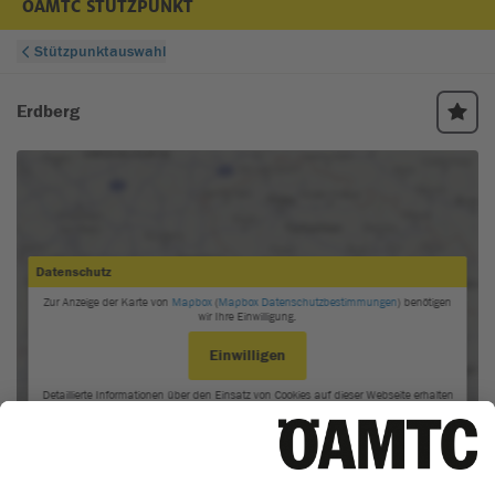
ÖAMTC STÜTZPUNKT