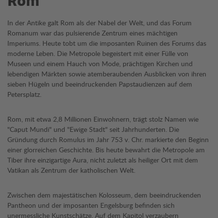
Rom
In der Antike galt Rom als der Nabel der Welt, und das Forum
Romanum war das pulsierende Zentrum eines mächtigen
Imperiums. Heute tobt um die imposanten Ruinen des Forums das
moderne Leben. Die Metropole begeistert mit einer Fülle von
Museen und einem Hauch von Mode, prächtigen Kirchen und
lebendigen Märkten sowie atemberaubenden Ausblicken von ihren
sieben Hügeln und beeindruckenden Papstaudienzen auf dem
Petersplatz.
Rom, mit etwa 2,8 Millionen Einwohnern, trägt stolz Namen wie
"Caput Mundi" und "Ewige Stadt" seit Jahrhunderten. Die
Gründung durch Romulus im Jahr 753 v. Chr. markierte den Beginn
einer glorreichen Geschichte. Bis heute bewahrt die Metropole am
Tiber ihre einzigartige Aura, nicht zuletzt als heiliger Ort mit dem
Vatikan als Zentrum der katholischen Welt.
Zwischen dem majestätischen Kolosseum, dem beeindruckenden
Pantheon und der imposanten Engelsburg befinden sich
unermessliche Kunstschätze. Auf dem Kapitol verzaubern