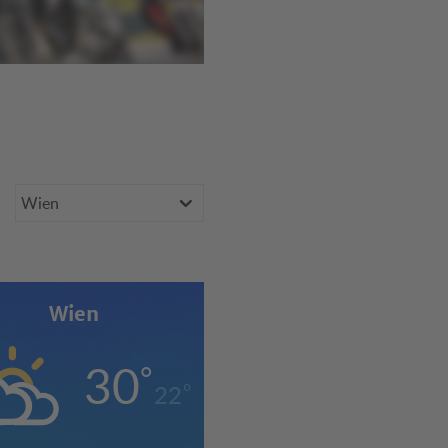
Bundesland
Wien
er
30
°
°
22