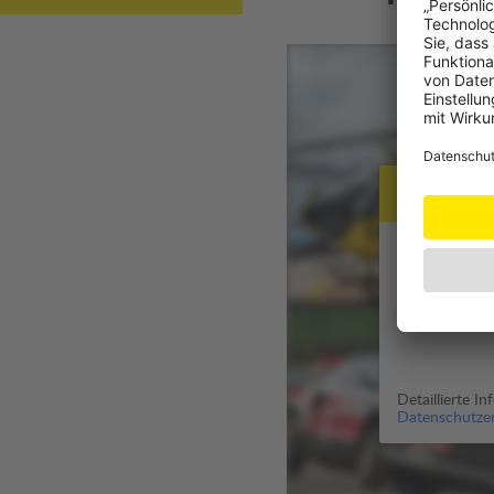
Datensch
Zur Anzeige 
Für die Aus
genutzt (
Dat
Detaillierte I
Datenschutzer