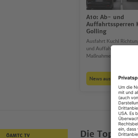
A10: Ab- und
Auffahrtssperren 
Golling
Ausfahrt Kuchl Richtu
und Auffahrten Golling 
Maßnahme gilt auch für
Einheimische.
News aus den Bundes
Die Top-Vid
ÖAMTC TV