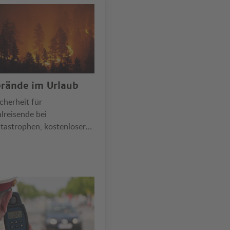
rände im Urlaub
cherheit für
lreisende bei
tastrophen, kostenloser
ktritt nur bei zeitlicher
licher Nähe …