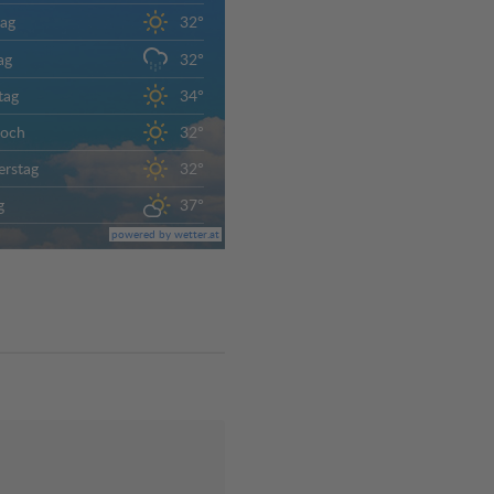
ag
32°
ag
32°
tag
34°
woch
32°
rstag
32°
g
37°
powered by wetter.at