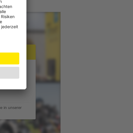
JW Player
e in unserer