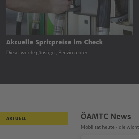
Aktuelle Spritpreise im Check
Diesel wurde günstiger, Benzin teurer.
Aktuell
ÖAMTC News
AKTUELL
Mobilität heute - die wicht