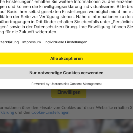
utz
des Video-Players benötigen wir Ihre Einwilligung.
spielung wird eine moderne HTML5 Video Player Lösung namens
enschutzbestimmungen von JW Player
).
Einwilligen
nformationen über den Einsatz von Cookies auf dieser Webseite erhalten Si
klärung
und den
Cookie-Einstellungen.