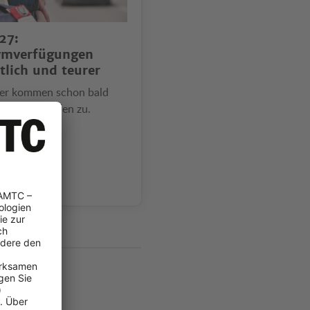
27:
ymverfügungen
tlich und teurer
er kommen schon bald
 höhere Strafen zu.