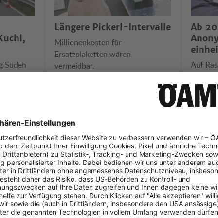
Längere Pickerl-Intervalle
Ab 20
Kuchl,
Anon
Millionenkosten für
einhei
Ersatzplaketten wären
ng Süden
Auf Ras
vermeidbar.
betroffen,
spürbar
ländern
eos der Woche