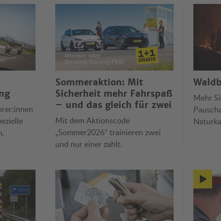
Sommeraktion: Mit
Waldb
ng
Sicherheit mehr Fahrspaß
Mehr Si
– und das gleich für zwei
hrer:innen
Pauscha
Mit dem Aktionscode
ezielle
Naturka
„Sommer2026“ trainieren zwei
n.
Reiserüc
und nur einer zahlt.
und ört