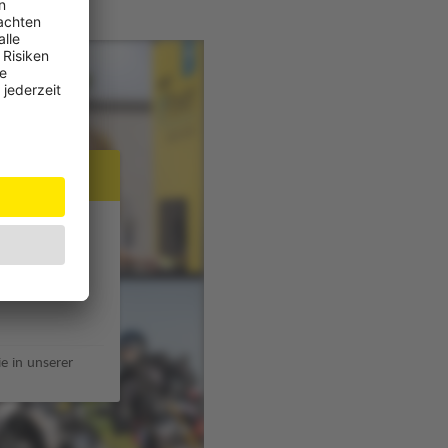
JW Player
e in unserer