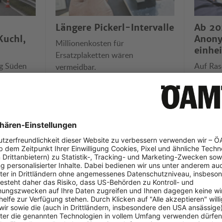
Längere Pickerl-Intervalle
Ab 20
Kuchl,
Anon
Millionenkosten für
einhei
Ersatzplaketten wären
ng Süden
Auf Ras
vermeidbar.
betroffen,
spürbar
ländern
eos der Woche