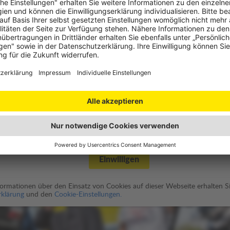
utz
des Video-Players benötigen wir Ihre Einwilligung.
spielung wird eine moderne HTML5 Video Player Lösung namens
enschutzbestimmungen von JW Player
).
Einwilligen
nformationen über den Einsatz von Cookies auf dieser Webseite erhalten Si
klärung
und den
Cookie-Einstellungen.