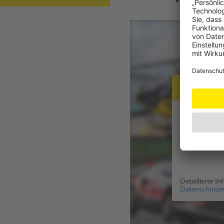
Datensch
Zur Anzeige 
Für die Aus
genutzt (
Dat
Detaillierte I
Datenschutzer