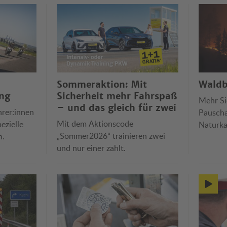
Sommeraktion: Mit
Waldb
ng
Sicherheit mehr Fahrspaß
Mehr Si
– und das gleich für zwei
hrer:innen
Pauscha
Mit dem Aktionscode
ezielle
Naturka
„Sommer2026“ trainieren zwei
n.
Reiserüc
und nur einer zahlt.
und ört