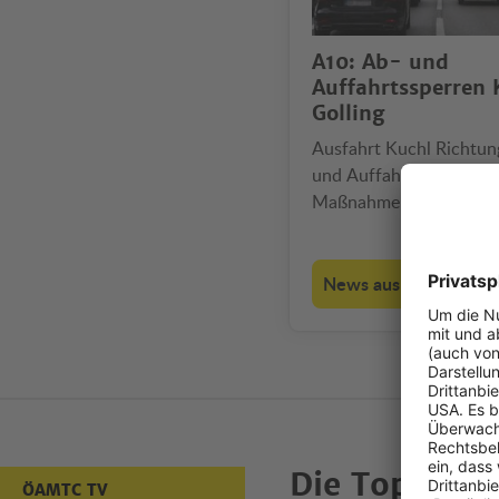
A10: Ab- und
Auffahrtssperren 
Golling
Ausfahrt Kuchl Richtu
und Auffahrten Golling 
Maßnahme gilt auch für
Einheimische.
News aus den Bundes
Die Top-Vid
ÖAMTC TV