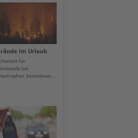
rände im Urlaub
cherheit für
lreisende bei
tastrophen, kostenloser
ktritt nur bei zeitlicher
licher Nähe …