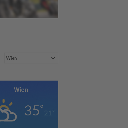
Bundesland
Wien
er
35
°
°
21