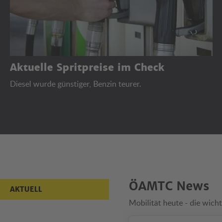
Aktuelle Spritpreise im Check
Diesel wurde günstiger, Benzin teurer.
Aktuell
ÖAMTC News
AKTUELL
Mobilität heute - die wicht