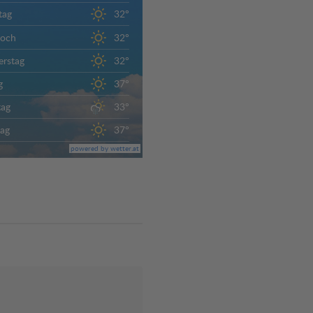
tag
32°
woch
32°
rstag
32°
g
37°
tag
33°
ag
37°
powered by wetter.at