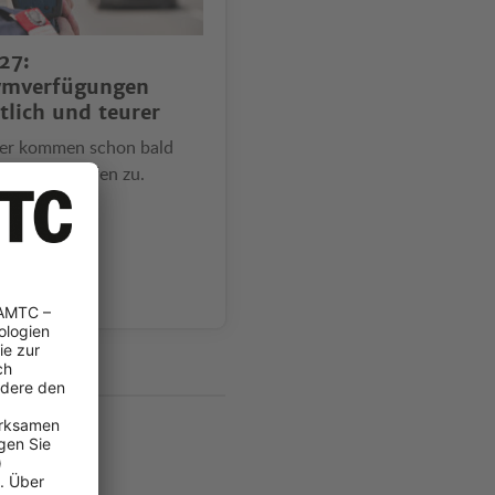
27:
ymverfügungen
tlich und teurer
er kommen schon bald
 höhere Strafen zu.