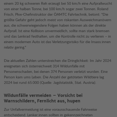
einem 20 kg schweren Reh erzeugt bei 50 km/h eine Aufprallwucht
von einer halben Tonne, bei 100 km/h sogar zwei Tonnen. Roland
Frisch, Pkw-Chefinstruktor der ÖAMTC Fahrtechnik, betont: "Die
größte Gefahr geht jedoch meist von riskanten Ausweichmanövern
aus, die schwerwiegendere Folgen haben können als der direkte
Aufprall. Ist eine Kollision unvermeidlich, sollte man stark bremsen
und das Lenkrad festhalten, um die Kontrolle nicht zu verlieren – in
einem modernen Auto ist das Verletzungsrisiko für die Insass:innen
relativ gering."
Die aktuellen Zahlen unterstreichen die Dringlichkeit: Im Jahr 2024
ereigneten sich österreichweit 314 Wildunfälle mit
Personenschaden, bei denen 374 Personen verletzt wurden. Eine
Person kam ums Leben. Die Anzahl der getöteten Wildtiere lag
2024 bei rund 65.000 (Quelle: Jagdstatistik, Stat. Austria).
Wildunfälle vermeiden – Vorsicht bei
Warnschildern, Fernlicht aus, hupen
Zur Unfallvermeidung ist eine vorausschauende Fahrweise
entscheidend. Lenker:innen sollten in gekennzeichneten