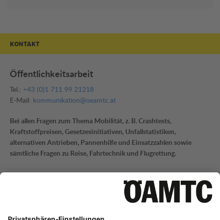
KONTAKT
Öffentlichkeitsarbeit
Tel.:
+43 (0)1 711 99 21218
E-Mail:
kommunikation@oeamtc.at
Bei allen Fragen zum Thema Mobilität, z. B. Crashtests,
Kraftstoffpreisen, Gesetzesinitiativen, Unfallstatistiken,
alternativen Antrieben, Pannenhilfe und Einsatzzahlen sowie
sämtliche Fragen zu Reise, Fahrtechnik und Flugrettung.
Mobilitätsinformation
Tel.:
+43 (0)1 711 99 21795
E-Mail:
mi-presse@oeamtc.at