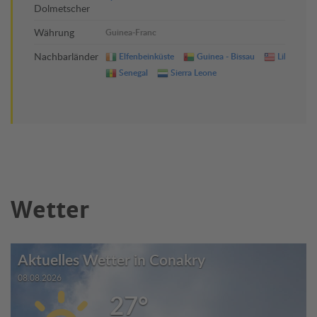
Dolmetscher
Währung
Guinea-Franc
Nachbarländer
Elfenbeinküste
Guinea - Bissau
Liberia
Senegal
Sierra Leone
Wetter
Aktuelles Wetter in Conakry
08.08.2026
27°