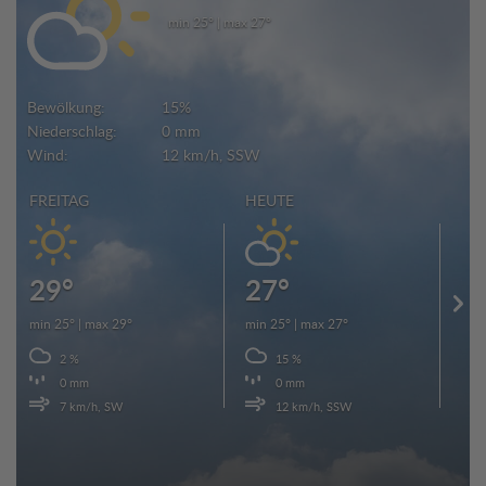
min 25° | max 27°
Bewölkung:
15%
Niederschlag:
0 mm
Wind:
12 km/h, SSW
FREITAG
HEUTE
SO
29°
27°
2
min 25° | max 29°
min 25° | max 27°
min 
2 %
15 %
0 mm
0 mm
7 km/h, SW
12 km/h, SSW