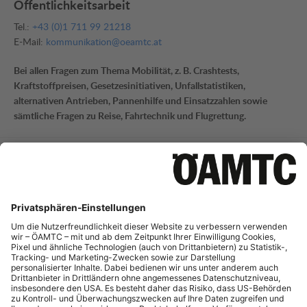
Öffentlichkeitsarbeit
Tel.:
+43 (0)1 711 99 21218
E-Mail:
kommunikation@oeamtc.at
Bei allen Fragen zum Thema Mobilität, z. B. Crashtests,
Kraftstoffpreisen, Gesetzesinitiativen, Unfallstatistiken,
alternativen Antrieben, Pannenhilfe und Einsatzzahlen sowie
sämtliche Fragen zu Reise, Fahrtechnik und Flugrettung.
Mobilitätsinformation
Tel.:
+43 (0)1 711 99 21795
E-Mail:
mi-presse@oeamtc.at
Bei Fragen zur aktuellen Verkehrslage und Straßeninfrastruktur
sowie Telematik.