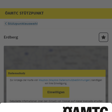
ÖAMTC STÜTZPUNKT