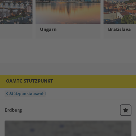
Budapest Card
Budapest Card
Mehr Infos
CLASSIC
FLEXI
Ungarn
Bratislava
ÖAMTC STÜTZPUNKT
Mein ÖAMTC - Ihr online Portal
Mit einer
kostenlosen Registrierung
genießen Sie Vorteile, wie:
✅ Routen und Adressen im Routenplaner speichern