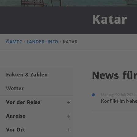
Katar
ÖAMTC
LÄNDER-INFO
KATAR
News für
Fakten & Zahlen
Wetter
Montag, 20.Juli 2026
Konflikt im Nah
Vor der Reise
Anreise
Personaldokumente
Kraftfahrzeugdokumente
Vor Ort
Mit dem Flugzeug
Reisegepäck