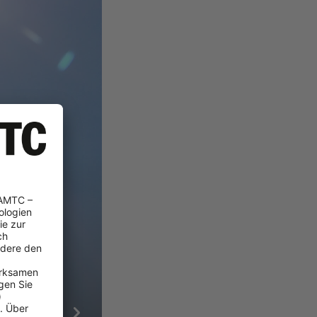
DIENSTAG
MITTWOCH
40°
42°