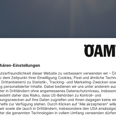
2%
0 mm
9 km/h, NNO
HEUTE
SONNTAG
MONTAG
40°
38°
42°