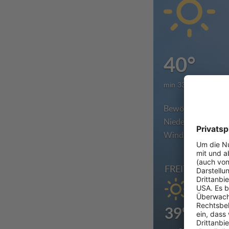
40°
min 33° | max 40°
Bewölkung:
Niederschlag:
Wind:
MITTWOCH
DONNERSTAG
FREITAG
42°
41°
39°