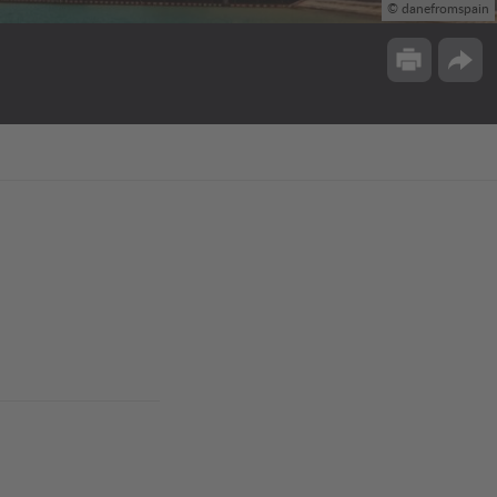
© danefromspain
Drucken
Opti