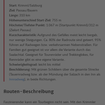
Start:
Krimml/Salzburg
Ziel:
Passau/Bayern
Länge:
310 km
Höhenunterschied Start-Ziel:
755 m
Höchster/Tiefster Punkt:
1.067 m (Startpunkt Krimml)/312 m
(Zielort Passau)
Kurzcharakteristik:
Aufgrund des Gefälles meist leicht bergab,
nur wenige Steigungen. Ca. 80% der Radroute sind geteert. 95%
führen auf Radwegen bzw. verkehrsarmen Nebenstraßen. Für
Familien gut geeignet ist vor allem die Variante durch das
Saalachtal. Geeignet für Tourenräder und Trekkingbikes, für
Rennräder gibt es eine eigene Variante..
Schwierigkeitsgrad:
leicht bis mittel
Beschilderung:
Mit grünen Schildern über die gesamte Strecke
(Tauernradweg bzw. ab der Mündung der Salzach in den Inn als
Innradweg
), in beide Richtungen.
Routen-Beschreibung
Faszinierender kann ein Tourbeginn nicht sein. Mit den Krimmler