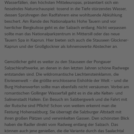
Wasserfällen, den höchsten Mitteleuropas, präsentiert sich ein
fesselndes Naturschauspiel: tosend in die Tiefe stürzendes Wasser,
dessen Sprühregen den Radfahrern eine wohltuende Abkühlung
beschert. Am Rande des Nationalparks Hohe Tauern und vor
herrlicher Bergkulisse geht es der Salzach entlang. Nicht verpassen
sollte man das Nationalparkzentrum in Mittersill oder das neue
Tauern Spa in Kaprun. Hier bieten sich auch die Stauseen Glockner-
Kaprun und der Großglockner als lohnenswerte Abstecher an.
Gemütlicher geht es weiter zu den Stauseen der Pongauer
Salzachkraftwerke, an denen in den letzten Jahren schöne Radwege
entstanden sind. Die wildromantische Liechtensteinklamm, die
Eisriesenwelt – die größte erschlossene Eishöhle der Welt – und die
Burg Hohenwerfen sollte man ebenfalls nicht versäumen. Vorbei am
romantischen Gollinger Wasserfall geht es in die alte Kelten- und
Salinenstadt Hallein. Ein Besuch im Salzbergwerk und die Fahrt mit
der Rutsche sind Pflicht! Schon von weitem erkennt man die
Festung Hohensalzburg. Sie überragt die Salzburger Altstadt mit
ihren großen Plätzen und verwinkelten Gassen. Den schönsten Blick
haben die Radler direkt vom Radweg entlang der Salzach. Das
können auch jene genießen, die die Variante durch das Saalachtal