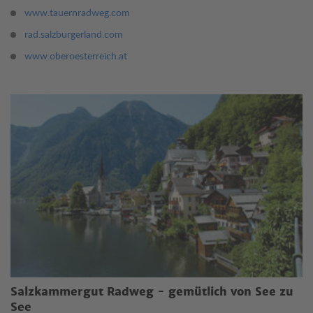
www.tauernradweg.com
rad.salzburgerland.com
www.oberoesterreich.at
Salzkammergut Radweg - gemütlich von See zu
See