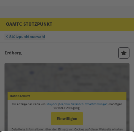
ÖAMTC STÜTZPUNKT