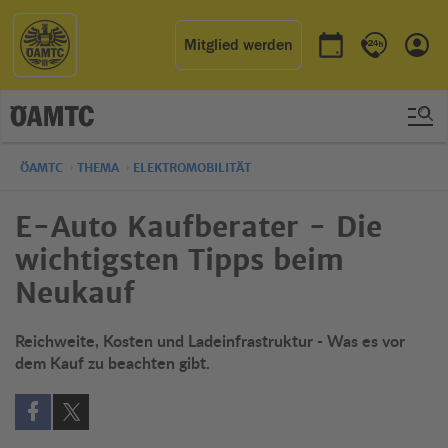
Mitglied werden
Termin buchen
Kontakt & 
Einl
ÖAMTC
THEMA
ELEKTROMOBILITÄT
E-Auto Kaufberater - Die
wichtigsten Tipps beim
Neukauf
Reichweite, Kosten und Ladeinfrastruktur - Was es vor
dem Kauf zu beachten gibt.
Auf Facebook teilen (öffnet in neuem Fenster)
Auf X teilen (öffnet in neuem Fenster)