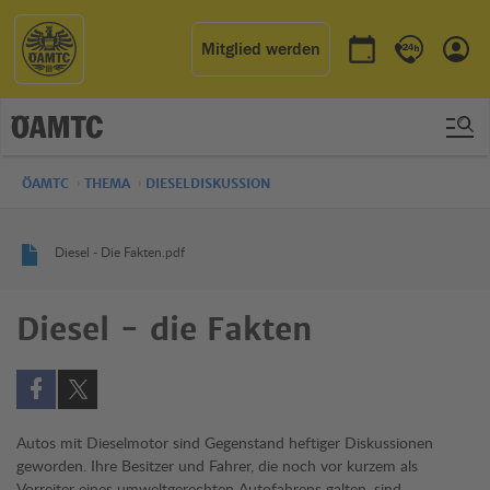
Mitglied werden
Termin buchen
Kontakt & 
Einl
ÖAMTC
THEMA
DIESELDISKUSSION
Diesel - Die Fakten.pdf
Diesel - die Fakten
Auf Facebook teilen (öffnet in neuem Fenster)
Auf X teilen (öffnet in neuem Fenster)
Autos mit Dieselmotor sind Gegenstand heftiger Diskussionen
geworden. Ihre Besitzer und Fahrer, die noch vor kurzem als
Vorreiter eines umweltgerechten Autofahrens galten, sind