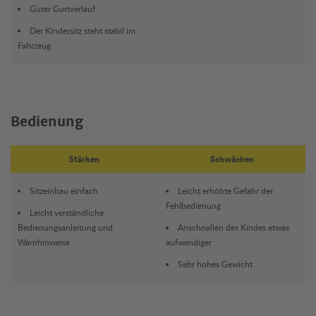
Guter Gurtverlauf
Der Kindersitz steht stabil im
Fahrzeug
Bedienung
Stärken
Schwächen
Sitzeinbau einfach
Leicht erhöhte Gefahr der
Fehlbedienung
Leicht verständliche
Bedienungsanleitung und
Anschnallen des Kindes etwas
Warnhinweise
aufwendiger
Sehr hohes Gewicht