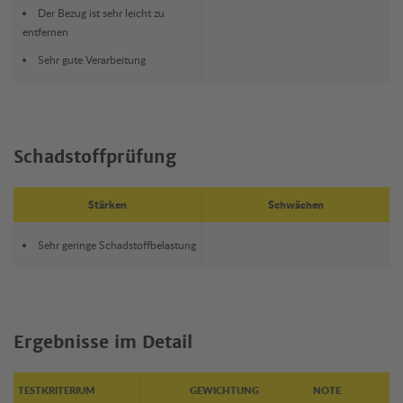
Der Bezug ist sehr leicht zu
entfernen
Sehr gute Verarbeitung
Schadstoffprüfung
Stärken
Schwächen
Sehr geringe Schadstoffbelastung
Ergebnisse im Detail
TESTKRITERIUM
GEWICHTUNG
NOTE