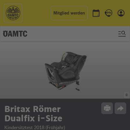
Mitglied werden
Termin buchen
Kontakt & 
Einl
©
Britax Römer
Drucken
Opti
Dualfix i-Size
Kindersitztest 2018 (Frühjahr)