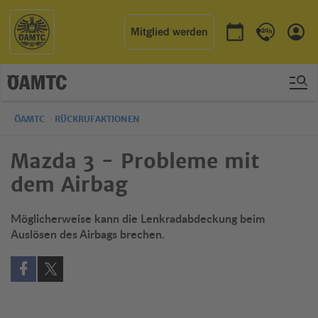
Mitglied werden
Termin buchen
Kontakt & 
Einl
ÖAMTC
RÜCKRUFAKTIONEN
Mazda 3 - Probleme mit
dem Airbag
Möglicherweise kann die Lenkradabdeckung beim
Auslösen des Airbags brechen.
Auf Facebook teilen (öffnet in neuem Fenster)
Auf X teilen (öffnet in neuem Fenster)