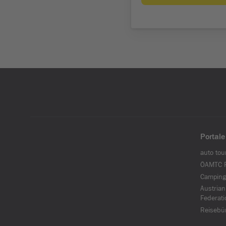
Portale
auto tou
ÖAMTC F
Camping
Austrian
Federati
Reisebü