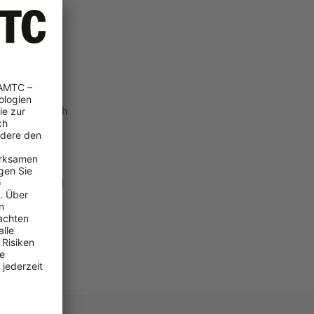
analysen
rden. Durch
tsmenge
t beläuft sich
rungsverband
ufen. Es sind