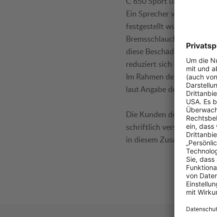
C 650 Sport und C 650 GT,
Ein Sprecher von BMW tei
festgestellt wurde, dass d
Bremsschlauches kann durc
diese Beschädigung kann e
reduziert sich die Leistun
Im Rahmen der Rückrufakti
laut Angabe des Sprechers 
Die Kunden der betroffen
schriftlich verständigt. D
in diesem Zusammenhang k