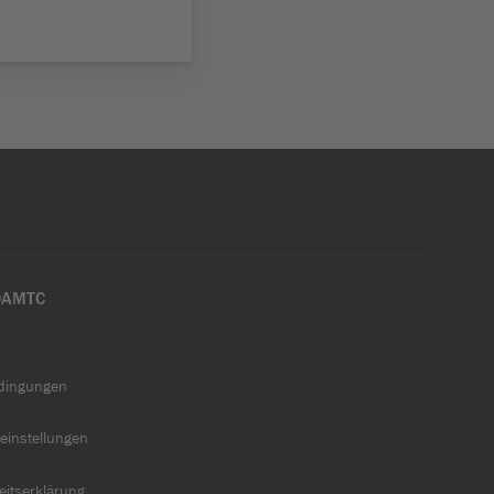
ÖAMTC
dingungen
einstellungen
heitserklärung