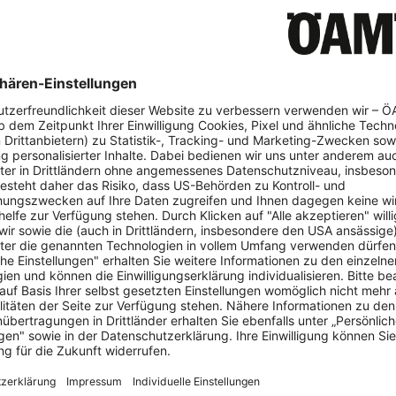
 hergestellt im Zeitraum zwischen Februar 2011 und Juli 2015.
lte dem ÖAMTC auf Anfrage mit, dass durch laufende Qualitäts
er Bremsschlauch beschädigt werden kann. Die Flexibilität des
h eine ungünstige Lage des Scheuerschutzes beeinträchtigt we
s zum Austreten von Bremsflüssigkeit kommen. Je nach Austrit
g der Vorderradbremse.
on wird der Mangel behoben. Die dafür veranschlagte Arbeitszei
auf zirka 1 Stunde in der Fachwerkstatt.
en Fahrzeuge wurden schon über den österreichischen Versiche
ie Rückrufaktion ist in Österreich schon im Dezember 2015 angela
eine Unfälle oder Personenschäden bekannt.