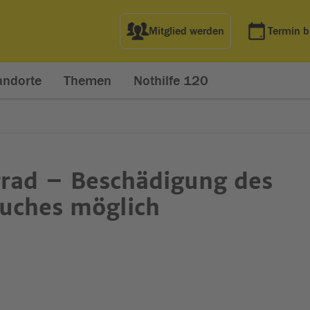
Mitglied werden
Termin 
andorte
Themen
Nothilfe 120
ad – Beschädigung des
uches möglich
net in neuem Fenster)
t in neuem Fenster)