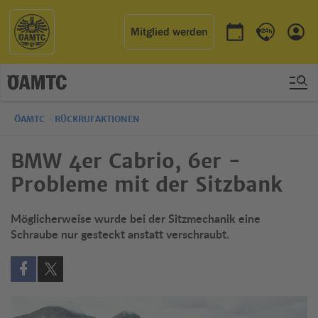
Mitglied werden
Termin buchen
Kontakt & 
Einl
ÖAMTC
RÜCKRUFAKTIONEN
BMW 4er Cabrio, 6er -
Probleme mit der Sitzbank
Möglicherweise wurde bei der Sitzmechanik eine
Schraube nur gesteckt anstatt verschraubt.
Auf Facebook teilen (öffnet in neuem Fenster)
Auf X teilen (öffnet in neuem Fenster)