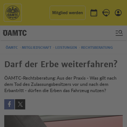
Mitglied werden
Termin buchen
Kontakt & 
Einl
ÖAMTC
MITGLIEDSCHAFT
LEISTUNGEN
RECHTSBERATUNG
Darf der Erbe weiterfahren?
ÖAMTC-Rechtsberatung: Aus der Praxis - Was gilt nach
dem Tod des Zulassungsbesitzers vor und nach dem
Erbantritt - dürfen die Erben das Fahrzeug nutzen?
Auf Facebook teilen (öffnet in neuem Fenster)
Auf X teilen (öffnet in neuem Fenster)