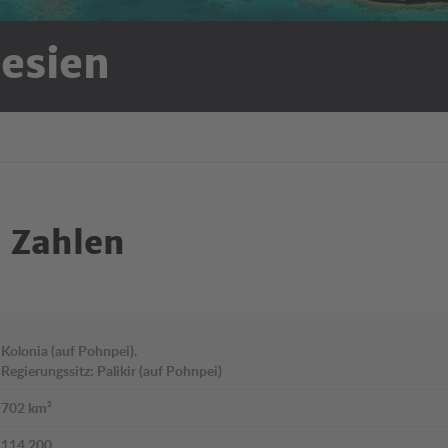
esien
 Zahlen
Kolonia (auf Pohnpei).
Regierungssitz: Palikir (auf Pohnpei)
702 km²
114.200