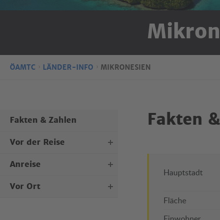
Mikron
ÖAMTC
LÄNDER-INFO
MIKRONESIEN
Fakten &
Fakten & Zahlen
Vor der Reise
Anreise
Personaldokumente
Hauptstadt
Kraftfahrzeugdokumente
Vor Ort
Mit dem Flugzeug
Reisegepäck
Fläche
Mit Auto, Bahn oder Schiff
Maut & Vignette
Sicherheitslage
Einwohner
Öffentliche Verkehrsmittel