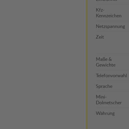
Verkehrsbestimmungen
Impfungen & Gesundheit
Kfz-
Feiertage
Klima & Reisezeit
Kennzeichen
Geld & Zahlungsmittel
Mietwagen
Netzspannung
Pannenhilfe & Notfall
Versicherungen
Zeit
Sitten & Gebräuche
ÖAMTC Reisebüro
Sehenswertes
Straßennetz
Maße &
Gewichte
Telefon & Internet
Telefonvorwahl
Wichtige Kontakte
Sprache
Mini-
Dolmetscher
Währung