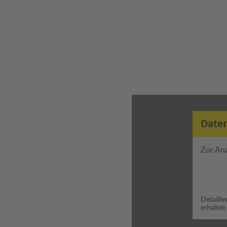
Date
Zur An
Detailli
erhalten