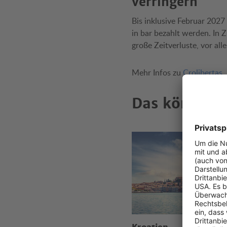
verringern
Bis inklusive Februar 2027
in bar bezahlt werden. In 
große Zeitverluste, vor al
Mehr Infos zu
Crolibertas
Das könnte S