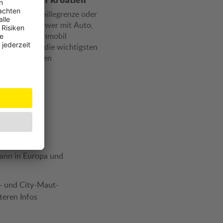
rsregeln in Kroatien
olimit, Promillegrenze oder
ausstattung – wer mit Auto,
ad oder Wohnmobil
s ist, sollte die wichtigsten
sregeln kennen
n
ann in Europa und
- und City-Maut-
teren Infos