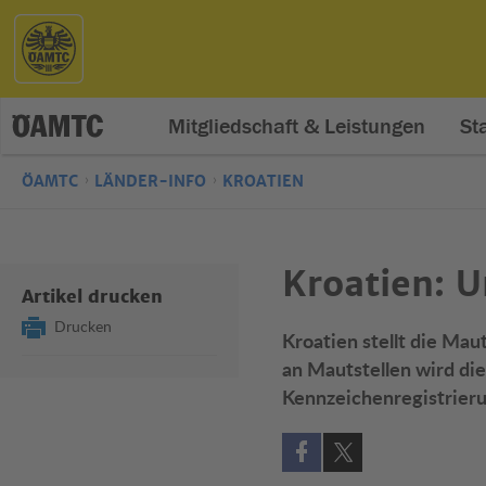
Mitgliedschaft & Leistungen
St
ÖAMTC
LÄNDER-INFO
KROATIEN
Kroatien: U
Artikel drucken
Drucken
Kroatien stellt die Mau
an Mautstellen wird die
Kennzeichenregistrieru
Auf Facebook teilen (öff
Auf X teilen (öffne