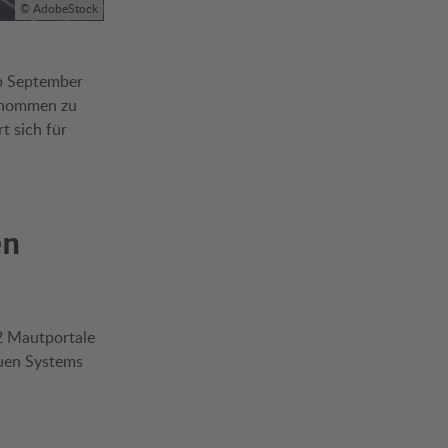
© AdobeStock
Ab September
genommen zu
t sich für
en
2 Mautportale
euen Systems