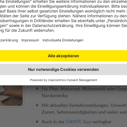
Maut & Vignette in Europa
Verkeh
Wer mit dem Auto durch Europa
Ob Temp
reist, sollte sich rechtzeitig über
Pflicht
Maut- und Vignettenpflicht in den
Motorr
einzelnen Ländern informieren.
unterweg
Verkehr
Routenplaner
Planen Sie online Ihre persönliche Route
Inklusive Sprit-, Maut- und Vignettenkoste
Für Pkw, Motorrad, Wohnmobil oder Gesp
Nordamerika
Mit aktuellen Verkehrsmeldungen, Umwelt
Zonen, Sehenswürdigkeiten und vielen wei
Auch in der
ÖAMTC App
verfügbar