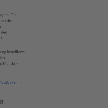
glich. Die
chen des
r
f den
es
ug installierte
den
die Mautbox
Mautboxen in
en