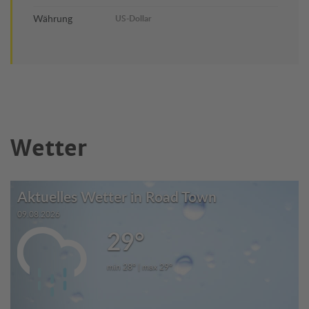
Währung
US-Dollar
Wetter
Aktuelles Wetter in Road Town
09.08.2026
29°
min 28° | max 29°