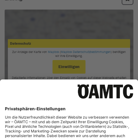
Höhlen an Seemannslieder und Piratenschätze.
Reiseschecks sind in Deutschland und in der Schweiz nicht
Die kleineren Inseln haben oft Namen, die aus der Piraten- und
mehr und in Österreich kaum noch erhältlich.
Schmugglerzeit stammen, wie z. B.
Fallen Jerusalem
,
Necker
Reiseschecks werden auf den Britischen Jungferninseln auf
Island
(Eigentum des Millionärs Richard Branson),
Great
Tortola von einigen Banken akzeptiert. Reiseschecks in US-
Camanoe
,
Great Dogs
und
Ginger Island
.
Dollar werden empfohlen. Bei der Einlösung entfällt eine
Bearbeitungsgebühr.
Öffnungszeiten der Banken
Mo-Do 09.00-15.00 Uhr, Fr 09.00-17.00 Uhr.
Devisenbestimmungen
Unbeschränkte Einfuhr von Landes- und Fremdwährungen.
Deklarationspflicht ab einer Summe im Gegenwert von 10.000
US$ (auch Reiseschecks, Schecks, Zahlungsanweisungen, etc.).
Unbeschränkte Ausfuhr der Landeswährung, Ausfuhr von
Fremdwährungen bis in Höhe der deklarierten Beträge.