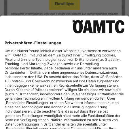
Maritime Museum. Unzählige Bars und Restaurants runden die
Atmosphäre ab. Zwischen den Wolkenkratzern finden sich
zahlreiche gepflegte grüne Oasen und Vergnügungsparks. Der
Ocean Park
bietet an der Südküste der Insel Hongkong Spaß
für Groß und Klein und im Nordwesten der New Territories
liegt der
Hongkong Wetland Park
. Neu ist das
Hong Kong
Palace Museum
mit fast 1.000 wertvollen Kunst- und
Kulturexponaten aus Festlandchina und der ganzen Welt.