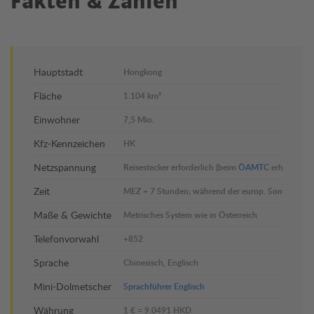
Fakten & Zahlen
Hauptstadt
Hongkong
Fläche
1.104 km²
Einwohner
7,5 Mio.
Kfz-Kennzeichen
HK
Netzspannung
Reisestecker erforderlich (beim
ÖAMTC
erhältlich)
Zeit
MEZ + 7 Stunden; während der europ. Sommerzeit
Maße & Gewichte
Metrisches System wie in Österreich
Telefonvorwahl
+852
Sprache
Chinesisch, Englisch
Mini-Dolmetscher
Sprachführer Englisch
Währung
1 € = 9.0491 HKD