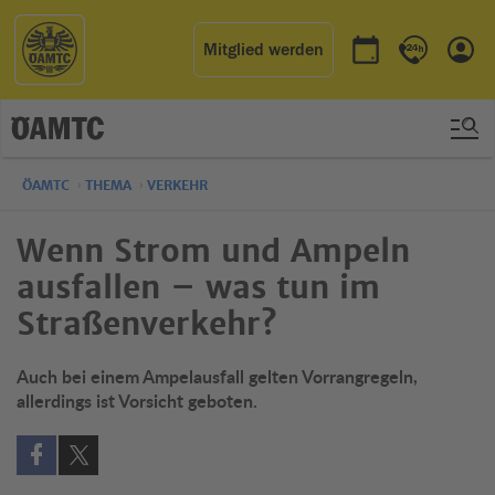
Mitglied werden
Termin buchen
Kontakt & 
Einl
ÖAMTC
THEMA
VERKEHR
Wenn Strom und Ampeln
ausfallen – was tun im
Straßenverkehr?
Auch bei einem Ampelausfall gelten Vorrangregeln,
allerdings ist Vorsicht geboten.
Auf Facebook teilen (öffnet in neuem Fenster)
Auf X teilen (öffnet in neuem Fenster)