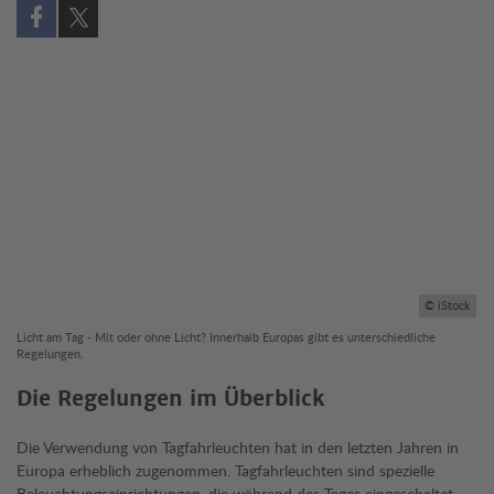
Auf Facebook teilen (öffnet in neuem Fenster)
Auf X teilen (öffnet in neuem Fenster)
© iStock
Licht am Tag - Mit oder ohne Licht? Innerhalb Europas gibt es unterschiedliche
Regelungen.
Die Regelungen im Überblick
Die Verwendung von Tagfahrleuchten hat in den letzten Jahren in
Europa erheblich zugenommen. Tagfahrleuchten sind spezielle
Beleuchtungseinrichtungen, die während des Tages eingeschaltet