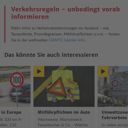
Verkehrsregeln - unbedingt vorab
informieren
Mehr Infos zu Verkehrsbestimmungen im Ausland – wie
Tempolimits, Promillegrenzen, Mitführpflichten u.v.m. – finden
Sie in der weltweiten
ÖAMTC Länder-Info
.
Das könnte Sie auch interessieren
Tempolimits in Europa
 in Europa
Mitführpflichten im Auto
Umweltzone
Fahrverbote
gilt 100 km/h
Warnweste, Warndreieck,
raßen, 130
Feuerlöscher & Co. - Welche
In vielen euro