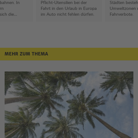
bahnen. In
Pflicht-Utensilien bei der
Städten beste
rn
Fahrt in den Urlaub in Europa
Umweltzonen 
sich die
im Auto nicht fehlen dürfen.
Fahrverbote.
ndigkeiten.
MEHR ZUM THEMA
Mehr zum Thema