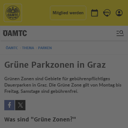
Mitglied werden
Termin buchen
Kontakt & 
Einl
ÖAMTC
THEMA
PARKEN
Grüne Parkzonen in Graz
Grünen Zonen sind Gebiete für gebührenpflichtiges
Dauerparken in Graz. Die Grüne Zone gilt von Montag bis
Freitag, Samstage sind gebührenfrei.
Auf Facebook teilen (öffnet in neuem Fenster)
Auf X teilen (öffnet in neuem Fenster)
Was sind "Grüne Zonen?"